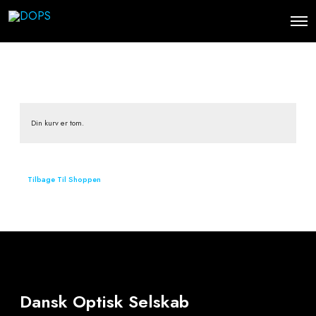
O
p
e
n
M
e
n
u
Din kurv er tom.
Tilbage Til Shoppen
Dansk Optisk Selskab